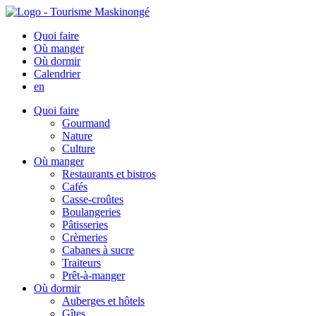
Quoi faire
Où manger
Où dormir
Calendrier
en
Quoi faire
Gourmand
Nature
Culture
Où manger
Restaurants et bistros
Cafés
Casse-croûtes
Boulangeries
Pâtisseries
Crèmeries
Cabanes à sucre
Traiteurs
Prêt-à-manger
Où dormir
Auberges et hôtels
Gîtes