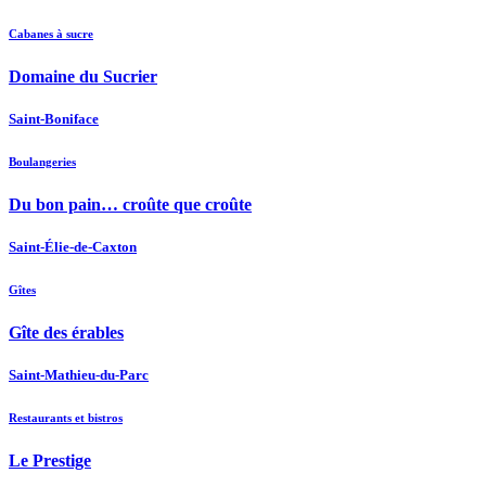
Cabanes à sucre
Domaine du Sucrier
Saint-Boniface
Boulangeries
Du bon pain… croûte que croûte
Saint-Élie-de-Caxton
Gîtes
Gîte des érables
Saint-Mathieu-du-Parc
Restaurants et bistros
Le Prestige