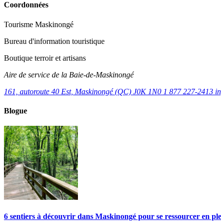
Coordonnées
Tourisme Maskinongé
Bureau d'information touristique
Boutique terroir et artisans
Aire de service de la Baie-de-Maskinongé
161, autoroute 40 Est, Maskinongé (QC) J0K 1N0
1 877 227-2413
i
Blogue
6 sentiers à découvrir dans Maskinongé pour se ressourcer en pl