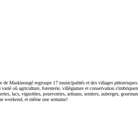
re de Maskinongé regroupe 17 municipalités et des villages pittoresques
varié où agriculture, foresterie, villégiature et conservation s'imbriqu
eries, lacs, vignobles, pourvoiries, artisans, sentiers, auberges, gour
ée, un weekend, et même une semaine!