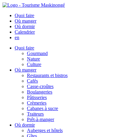
Quoi faire
Où manger
Où dormir
Calendrier
en
Quoi faire
Gourmand
Nature
Culture
Où manger
Restaurants et bistros
Cafés
Casse-croûtes
Boulangeries
Pâtisseries
Crèmeries
Cabanes à sucre
Traiteurs
Prêt-à-manger
Où dormir
Auberges et hôtels
Gîtes