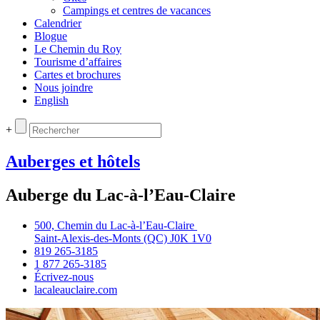
Campings et centres de vacances
Calendrier
Blogue
Le Chemin du Roy
Tourisme d’affaires
Cartes et brochures
Nous joindre
English
+
Auberges et hôtels
Auberge du Lac-à-l’Eau-Claire
500, Chemin du Lac‑à‑l’Eau‑Claire
Saint‑Alexis‑des‑Monts (QC) J0K 1V0
819 265‑3185
1 877 265‑3185
Écrivez‑nous
lacaleauclaire.com