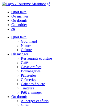
Quoi faire
Où manger
Où dormir
Calendrier
en
Quoi faire
Gourmand
Nature
Culture
Où manger
Restaurants et bistros
Cafés
Casse-croûtes
Boulangeries
Pâtisseries
Crèmeries
Cabanes à sucre
Traiteurs
Prêt-à-manger
Où dormir
Auberges et hôtels
Gîtes