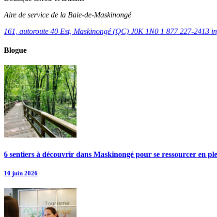
Aire de service de la Baie-de-Maskinongé
161, autoroute 40 Est, Maskinongé (QC) J0K 1N0
1 877 227-2413
i
Blogue
6 sentiers à découvrir dans Maskinongé pour se ressourcer en pl
10 juin 2026