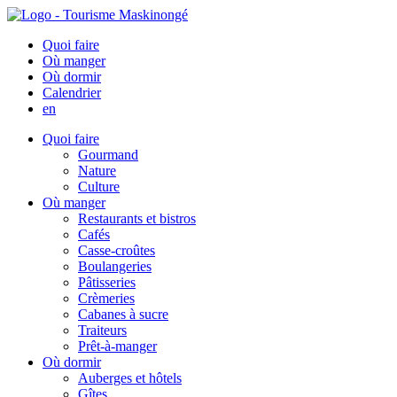
Quoi faire
Où manger
Où dormir
Calendrier
en
Quoi faire
Gourmand
Nature
Culture
Où manger
Restaurants et bistros
Cafés
Casse-croûtes
Boulangeries
Pâtisseries
Crèmeries
Cabanes à sucre
Traiteurs
Prêt-à-manger
Où dormir
Auberges et hôtels
Gîtes