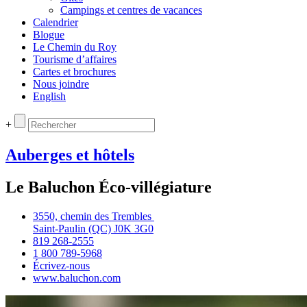
Campings et centres de vacances
Calendrier
Blogue
Le Chemin du Roy
Tourisme d’affaires
Cartes et brochures
Nous joindre
English
+
Auberges et hôtels
Le Baluchon Éco-villégiature
3550, chemin des Trembles
Saint‑Paulin (QC) J0K 3G0
819 268‑2555
1 800 789‑5968
Écrivez‑nous
www.baluchon.com