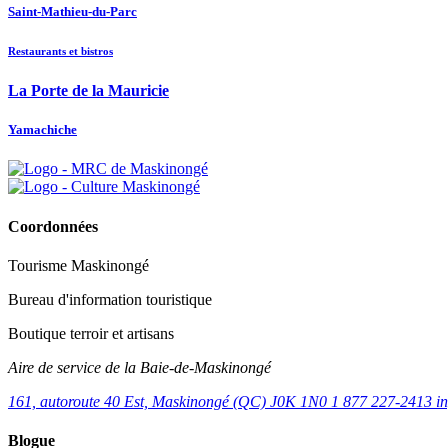
Saint-Mathieu-du-Parc
Restaurants et bistros
La Porte de la Mauricie
Yamachiche
Coordonnées
Tourisme Maskinongé
Bureau d'information touristique
Boutique terroir et artisans
Aire de service de la Baie-de-Maskinongé
161, autoroute 40 Est, Maskinongé (QC) J0K 1N0
1 877 227-2413
i
Blogue