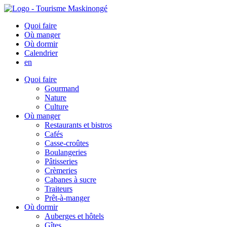
Quoi faire
Où manger
Où dormir
Calendrier
en
Quoi faire
Gourmand
Nature
Culture
Où manger
Restaurants et bistros
Cafés
Casse-croûtes
Boulangeries
Pâtisseries
Crèmeries
Cabanes à sucre
Traiteurs
Prêt-à-manger
Où dormir
Auberges et hôtels
Gîtes