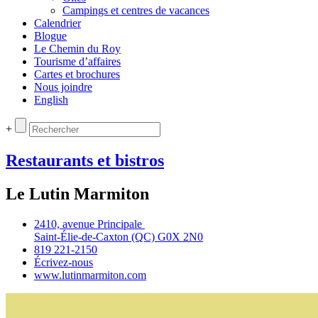
Campings et centres de vacances
Calendrier
Blogue
Le Chemin du Roy
Tourisme d’affaires
Cartes et brochures
Nous joindre
English
+
Restaurants et bistros
Le Lutin Marmiton
2410, avenue Principale
Saint‑Élie‑de‑Caxton (QC) G0X 2N0
819 221‑2150
Écrivez‑nous
www.lutinmarmiton.com