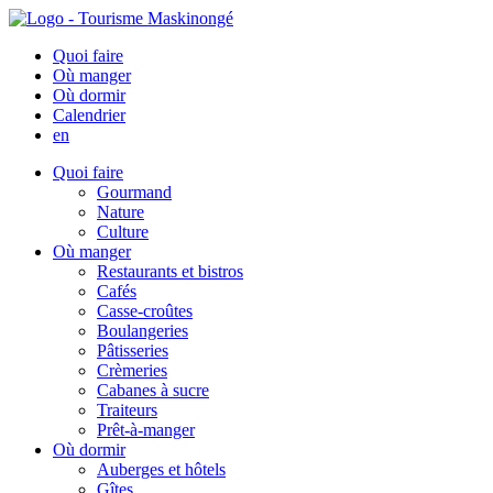
Quoi faire
Où manger
Où dormir
Calendrier
en
Quoi faire
Gourmand
Nature
Culture
Où manger
Restaurants et bistros
Cafés
Casse-croûtes
Boulangeries
Pâtisseries
Crèmeries
Cabanes à sucre
Traiteurs
Prêt-à-manger
Où dormir
Auberges et hôtels
Gîtes