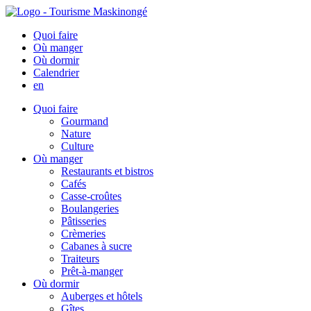
Quoi faire
Où manger
Où dormir
Calendrier
en
Quoi faire
Gourmand
Nature
Culture
Où manger
Restaurants et bistros
Cafés
Casse-croûtes
Boulangeries
Pâtisseries
Crèmeries
Cabanes à sucre
Traiteurs
Prêt-à-manger
Où dormir
Auberges et hôtels
Gîtes