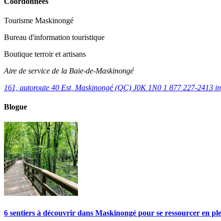
Coordonnées
Tourisme Maskinongé
Bureau d'information touristique
Boutique terroir et artisans
Aire de service de la Baie-de-Maskinongé
161, autoroute 40 Est, Maskinongé (QC) J0K 1N0
1 877 227-2413
i
Blogue
6 sentiers à découvrir dans Maskinongé pour se ressourcer en pl