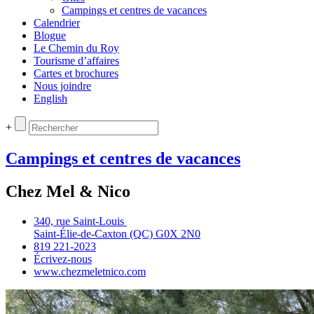
Campings et centres de vacances
Calendrier
Blogue
Le Chemin du Roy
Tourisme d’affaires
Cartes et brochures
Nous joindre
English
+
Campings et centres de vacances
Chez Mel & Nico
340, rue Saint‑Louis
Saint‑Élie‑de‑Caxton (QC) G0X 2N0
819 221‑2023
Écrivez‑nous
www.chezmeletnico.com