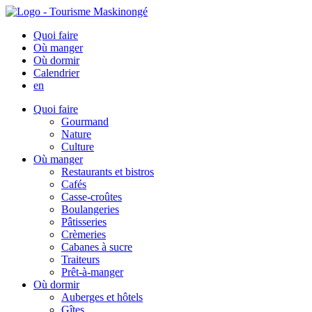
Quoi faire
Où manger
Où dormir
Calendrier
en
Quoi faire
Gourmand
Nature
Culture
Où manger
Restaurants et bistros
Cafés
Casse-croûtes
Boulangeries
Pâtisseries
Crèmeries
Cabanes à sucre
Traiteurs
Prêt-à-manger
Où dormir
Auberges et hôtels
Gîtes