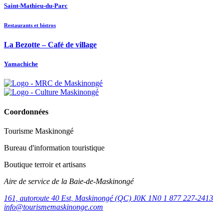
Saint-Mathieu-du-Parc
Restaurants et bistros
La Bezotte – Café de village
Yamachiche
Coordonnées
Tourisme Maskinongé
Bureau d'information touristique
Boutique terroir et artisans
Aire de service de la Baie-de-Maskinongé
161, autoroute 40 Est, Maskinongé (QC) J0K 1N0
1 877 227-2413
info@tourismemaskinonge.com