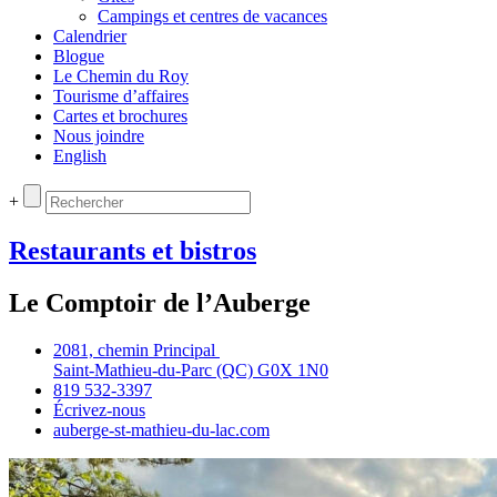
Campings et centres de vacances
Calendrier
Blogue
Le Chemin du Roy
Tourisme d’affaires
Cartes et brochures
Nous joindre
English
+
Restaurants et bistros
Le Comptoir de l’Auberge
2081, chemin Principal
Saint‑Mathieu‑du‑Parc (QC) G0X 1N0
819 532‑3397
Écrivez‑nous
auberge‑st‑mathieu‑du‑lac.com