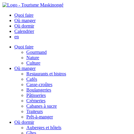
Quoi faire
Où manger
Où dormir
Calendrier
en
Quoi faire
Gourmand
Nature
Culture
Où manger
Restaurants et bistros
Cafés
Casse-croûtes
Boulangeries
Pâtisseries
Crèmeries
Cabanes à sucre
Traiteurs
Prêt-à-manger
Où dormir
Auberges et hôtels
Gîtes