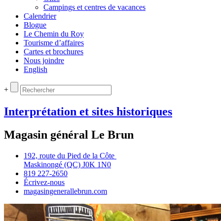
Campings et centres de vacances
Calendrier
Blogue
Le Chemin du Roy
Tourisme d’affaires
Cartes et brochures
Nous joindre
English
+
Interprétation et sites historiques
Magasin général Le Brun
192, route du Pied de la Côte
Maskinongé (QC) J0K 1N0
819 227‑2650
Écrivez‑nous
magasingenerallebrun.com