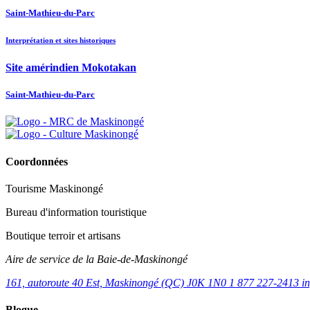
Saint-Mathieu-du-Parc
Interprétation et sites historiques
Site amérindien Mokotakan
Saint-Mathieu-du-Parc
Coordonnées
Tourisme Maskinongé
Bureau d'information touristique
Boutique terroir et artisans
Aire de service de la Baie-de-Maskinongé
161, autoroute 40 Est, Maskinongé (QC) J0K 1N0
1 877 227-2413
i
Blogue