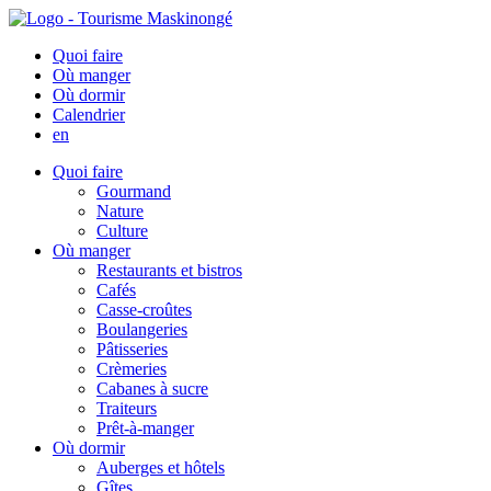
Quoi faire
Où manger
Où dormir
Calendrier
en
Quoi faire
Gourmand
Nature
Culture
Où manger
Restaurants et bistros
Cafés
Casse-croûtes
Boulangeries
Pâtisseries
Crèmeries
Cabanes à sucre
Traiteurs
Prêt-à-manger
Où dormir
Auberges et hôtels
Gîtes