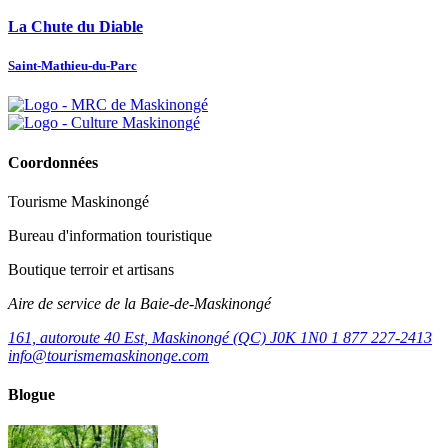
La Chute du Diable
Saint-Mathieu-du-Parc
Coordonnées
Tourisme Maskinongé
Bureau d'information touristique
Boutique terroir et artisans
Aire de service de la Baie-de-Maskinongé
161, autoroute 40 Est, Maskinongé (QC) J0K 1N0
1 877 227-2413
info@tourismemaskinonge.com
Blogue