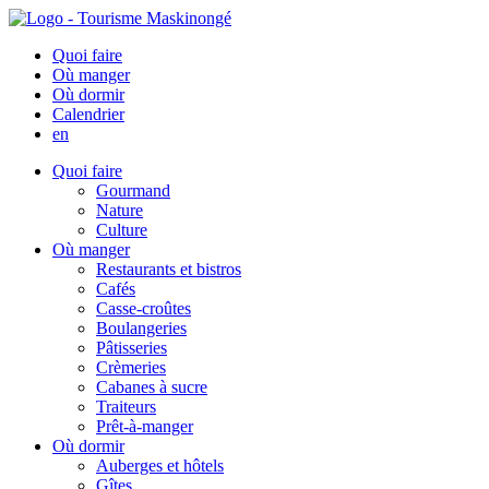
Quoi faire
Où manger
Où dormir
Calendrier
en
Quoi faire
Gourmand
Nature
Culture
Où manger
Restaurants et bistros
Cafés
Casse-croûtes
Boulangeries
Pâtisseries
Crèmeries
Cabanes à sucre
Traiteurs
Prêt-à-manger
Où dormir
Auberges et hôtels
Gîtes