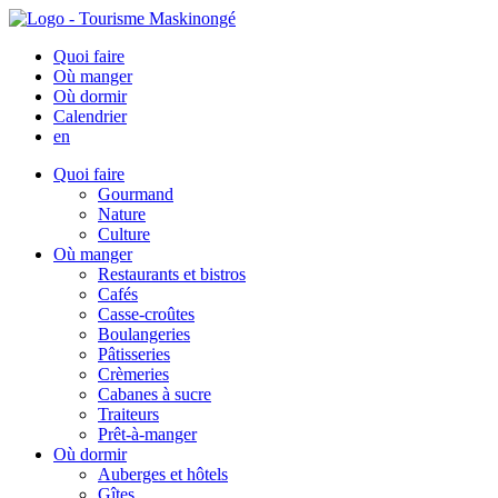
Quoi faire
Où manger
Où dormir
Calendrier
en
Quoi faire
Gourmand
Nature
Culture
Où manger
Restaurants et bistros
Cafés
Casse-croûtes
Boulangeries
Pâtisseries
Crèmeries
Cabanes à sucre
Traiteurs
Prêt-à-manger
Où dormir
Auberges et hôtels
Gîtes