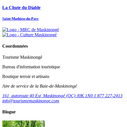
La Chute du Diable
Saint-Mathieu-du-Parc
Coordonnées
Tourisme Maskinongé
Bureau d'information touristique
Boutique terroir et artisans
Aire de service de la Baie-de-Maskinongé
161, autoroute 40 Est, Maskinongé (QC) J0K 1N0
1 877 227-2413
info@tourismemaskinonge.com
Blogue