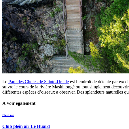
Le
Parc des Chutes de Sainte-Ursule
est l’endroit de détente par exce
suivre le cours de la rivière Maskinongé ou tout simplement découvrir 
différentes espèces d’oiseaux à observer. Des splendeurs naturelles qui
À voir également
Plein air
Club plein air Le Huard