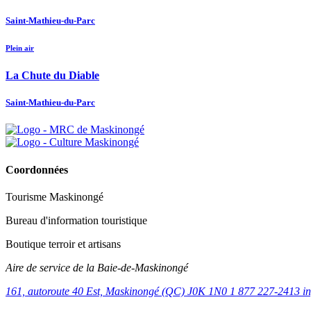
Saint-Mathieu-du-Parc
Plein air
La Chute du Diable
Saint-Mathieu-du-Parc
Coordonnées
Tourisme Maskinongé
Bureau d'information touristique
Boutique terroir et artisans
Aire de service de la Baie-de-Maskinongé
161, autoroute 40 Est, Maskinongé (QC) J0K 1N0
1 877 227-2413
i