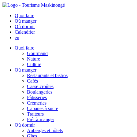
Quoi faire
Où manger
Où dormir
Calendrier
en
Quoi faire
Gourmand
Nature
Culture
Où manger
Restaurants et bistros
Cafés
Casse-croûtes
Boulangeries
Pâtisseries
Crèmeries
Cabanes à sucre
Traiteurs
Prêt-à-manger
Où dormir
Auberges et hôtels
Gîtes