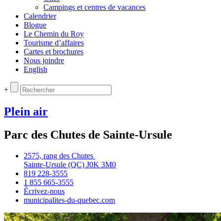
Campings et centres de vacances
Calendrier
Blogue
Le Chemin du Roy
Tourisme d’affaires
Cartes et brochures
Nous joindre
English
+
Plein air
Parc des Chutes de Sainte‑Ursule
2575, rang des Chutes
Sainte‑Ursule (QC) J0K 3M0
819 228‑3555
1 855 665‑3555
Écrivez‑nous
municipalites‑du‑quebec.com