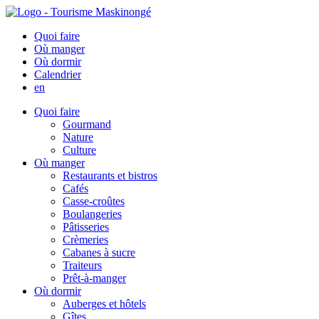
Quoi faire
Où manger
Où dormir
Calendrier
en
Quoi faire
Gourmand
Nature
Culture
Où manger
Restaurants et bistros
Cafés
Casse-croûtes
Boulangeries
Pâtisseries
Crèmeries
Cabanes à sucre
Traiteurs
Prêt-à-manger
Où dormir
Auberges et hôtels
Gîtes