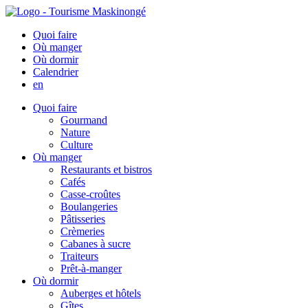
Quoi faire
Où manger
Où dormir
Calendrier
en
Quoi faire
Gourmand
Nature
Culture
Où manger
Restaurants et bistros
Cafés
Casse-croûtes
Boulangeries
Pâtisseries
Crèmeries
Cabanes à sucre
Traiteurs
Prêt-à-manger
Où dormir
Auberges et hôtels
Gîtes