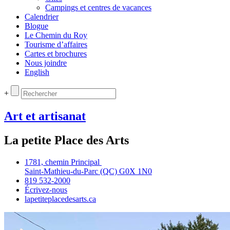
Campings et centres de vacances
Calendrier
Blogue
Le Chemin du Roy
Tourisme d’affaires
Cartes et brochures
Nous joindre
English
+
Art et artisanat
La petite Place des Arts
1781, chemin Principal
Saint‑Mathieu‑du‑Parc (QC) G0X 1N0
819 532‑2000
Écrivez‑nous
lapetiteplacedesarts.ca