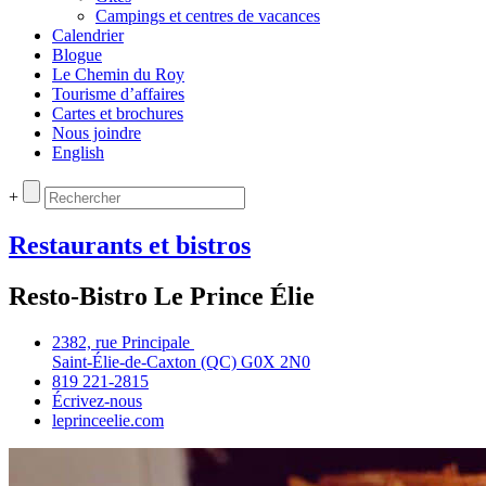
Campings et centres de vacances
Calendrier
Blogue
Le Chemin du Roy
Tourisme d’affaires
Cartes et brochures
Nous joindre
English
+
Restaurants et bistros
Resto-Bistro Le Prince Élie
2382, rue Principale
Saint‑Élie‑de‑Caxton (QC) G0X 2N0
819 221‑2815
Écrivez‑nous
leprinceelie.com