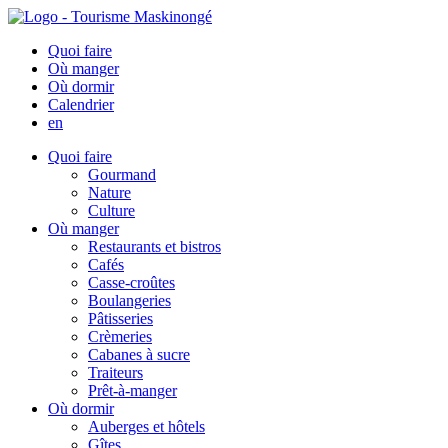
Quoi faire
Où manger
Où dormir
Calendrier
en
Quoi faire
Gourmand
Nature
Culture
Où manger
Restaurants et bistros
Cafés
Casse-croûtes
Boulangeries
Pâtisseries
Crèmeries
Cabanes à sucre
Traiteurs
Prêt-à-manger
Où dormir
Auberges et hôtels
Gîtes