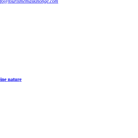
nfo@tourismemaskinonge.com
eine nature