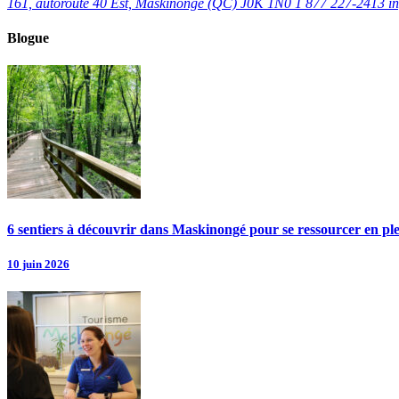
161, autoroute 40 Est, Maskinongé (QC) J0K 1N0
1 877 227-2413
i
Blogue
6 sentiers à découvrir dans Maskinongé pour se ressourcer en pl
10 juin 2026