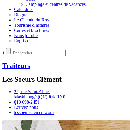
Campings et centres de vacances
Calendrier
Blogue
Le Chemin du Roy
Tourisme d’affaires
Cartes et brochures
Nous joindre
English
+
Traiteurs
Les Soeurs Clément
22, rue Saint‑Aimé
Maskinongé (QC) J0K 1N0
819 698‑2451
Écrivez‑nous
lessoeursclement.com