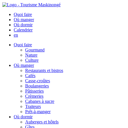
Quoi faire
Où manger
Où dormir
Calendrier
en
Quoi faire
Gourmand
Nature
Culture
Où manger
Restaurants et bistros
Cafés
Casse-croûtes
Boulangeries
Pâtisseries
Crèmeries
Cabanes à sucre
Traiteurs
Prêt-à-manger
Où dormir
Auberges et hôtels
Gîtes