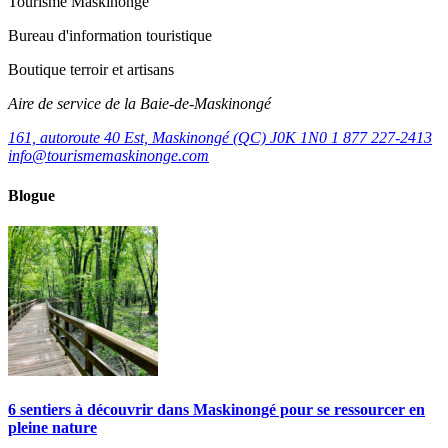
Tourisme Maskinongé
Bureau d'information touristique
Boutique terroir et artisans
Aire de service de la Baie-de-Maskinongé
161, autoroute 40 Est, Maskinongé (QC) J0K 1N0
1 877 227-2413
info@tourismemaskinonge.com
Blogue
6 sentiers à découvrir dans Maskinongé pour se ressourcer en
pleine nature