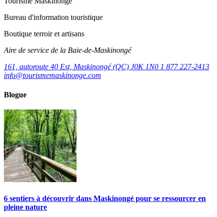
Tourisme Maskinongé
Bureau d'information touristique
Boutique terroir et artisans
Aire de service de la Baie-de-Maskinongé
161, autoroute 40 Est, Maskinongé (QC) J0K 1N0
1 877 227-2413
info@tourismemaskinonge.com
Blogue
6 sentiers à découvrir dans Maskinongé pour se ressourcer en
pleine nature