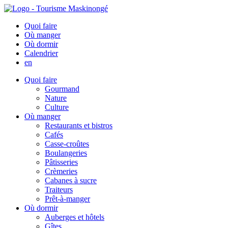
Quoi faire
Où manger
Où dormir
Calendrier
en
Quoi faire
Gourmand
Nature
Culture
Où manger
Restaurants et bistros
Cafés
Casse-croûtes
Boulangeries
Pâtisseries
Crèmeries
Cabanes à sucre
Traiteurs
Prêt-à-manger
Où dormir
Auberges et hôtels
Gîtes