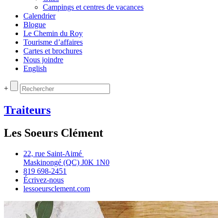
Campings et centres de vacances
Calendrier
Blogue
Le Chemin du Roy
Tourisme d’affaires
Cartes et brochures
Nous joindre
English
+
Traiteurs
Les Soeurs Clément
22, rue Saint‑Aimé
Maskinongé (QC) J0K 1N0
819 698‑2451
Écrivez‑nous
lessoeursclement.com