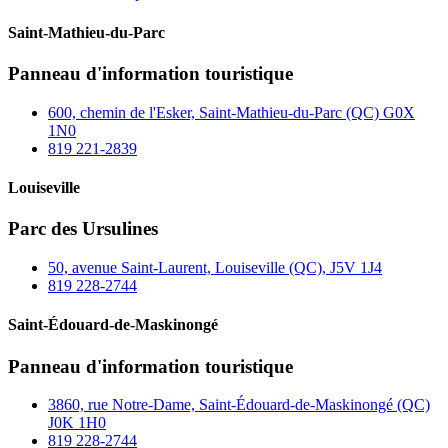
Saint-Mathieu-du-Parc
Panneau d'information touristique
600, chemin de l'Esker, Saint-Mathieu-du-Parc (QC) G0X
1N0
819 221‑2839
Louiseville
Parc des Ursulines
50, avenue Saint-Laurent, Louiseville (QC), J5V 1J4
819 228‑2744
Saint-Édouard-de-Maskinongé
Panneau d'information touristique
3860, rue Notre-Dame, Saint-Édouard-de-Maskinongé (QC)
J0K 1H0
819 228‑2744