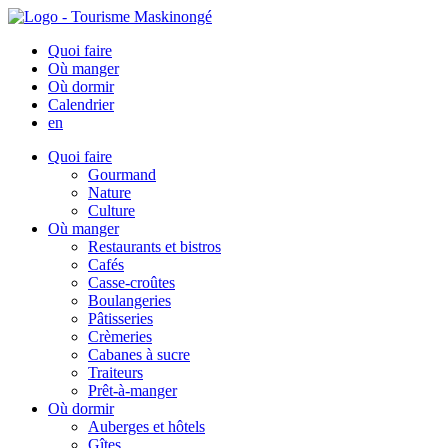
Quoi faire
Où manger
Où dormir
Calendrier
en
Quoi faire
Gourmand
Nature
Culture
Où manger
Restaurants et bistros
Cafés
Casse-croûtes
Boulangeries
Pâtisseries
Crèmeries
Cabanes à sucre
Traiteurs
Prêt-à-manger
Où dormir
Auberges et hôtels
Gîtes