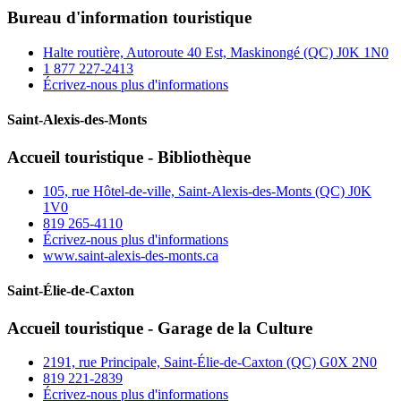
Bureau d'information touristique
Halte routière, Autoroute 40 Est, Maskinongé (QC) J0K 1N0
1 877 227‑2413
Écrivez-nous plus d'informations
Saint-Alexis-des-Monts
Accueil touristique - Bibliothèque
105, rue Hôtel-de-ville, Saint-Alexis-des-Monts (QC) J0K
1V0
819 265‑4110
Écrivez-nous plus d'informations
www.saint-alexis-des-monts.ca
Saint-Élie-de-Caxton
Accueil touristique - Garage de la Culture
2191, rue Principale, Saint-Élie-de-Caxton (QC) G0X 2N0
819 221‑2839
Écrivez-nous plus d'informations