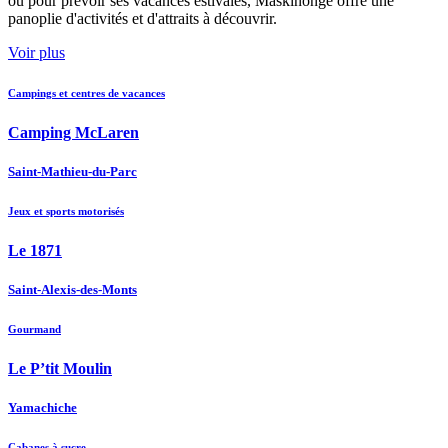
ou pour prévoir ses vacances estivales, Maskinongé offre une
panoplie d'activités et d'attraits à découvrir.
Voir plus
Campings et centres de vacances
Camping McLaren
Saint-Mathieu-du-Parc
Jeux et sports motorisés
Le 1871
Saint-Alexis-des-Monts
Gourmand
Le P’tit Moulin
Yamachiche
Cabanes à sucre