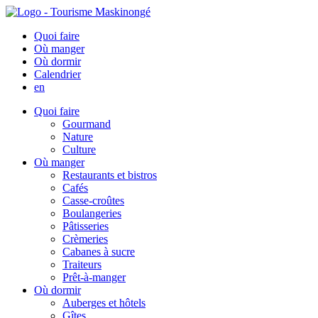
Quoi faire
Où manger
Où dormir
Calendrier
en
Quoi faire
Gourmand
Nature
Culture
Où manger
Restaurants et bistros
Cafés
Casse-croûtes
Boulangeries
Pâtisseries
Crèmeries
Cabanes à sucre
Traiteurs
Prêt-à-manger
Où dormir
Auberges et hôtels
Gîtes