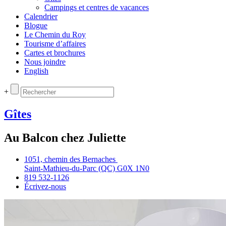
Campings et centres de vacances
Calendrier
Blogue
Le Chemin du Roy
Tourisme d’affaires
Cartes et brochures
Nous joindre
English
+
Gîtes
Au Balcon chez Juliette
1051, chemin des Bernaches
Saint‑Mathieu‑du‑Parc (QC) G0X 1N0
819 532‑1126
Écrivez‑nous