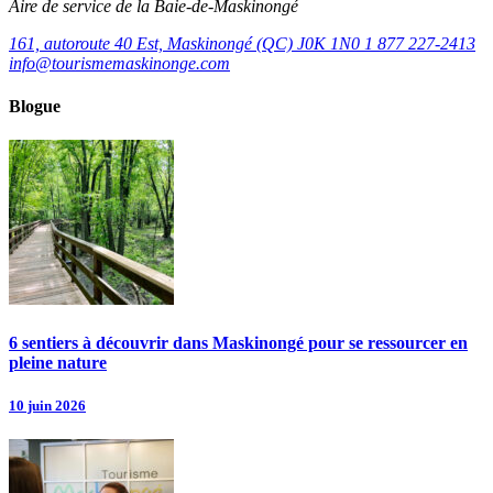
Aire de service de la Baie-de-Maskinongé
161, autoroute 40 Est, Maskinongé (QC) J0K 1N0
1 877 227-2413
info@tourismemaskinonge.com
Blogue
6 sentiers à découvrir dans Maskinongé pour se ressourcer en
pleine nature
10 juin 2026