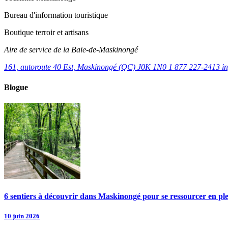
Bureau d'information touristique
Boutique terroir et artisans
Aire de service de la Baie-de-Maskinongé
161, autoroute 40 Est, Maskinongé (QC) J0K 1N0
1 877 227-2413
i
Blogue
6 sentiers à découvrir dans Maskinongé pour se ressourcer en pl
10 juin 2026