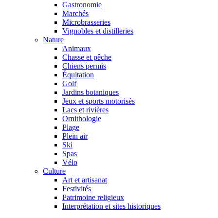
Gastronomie
Marchés
Microbrasseries
Vignobles et distilleries
Nature
Animaux
Chasse et pêche
Chiens permis
Équitation
Golf
Jardins botaniques
Jeux et sports motorisés
Lacs et rivières
Ornithologie
Plage
Plein air
Ski
Spas
Vélo
Culture
Art et artisanat
Festivités
Patrimoine religieux
Interprétation et sites historiques