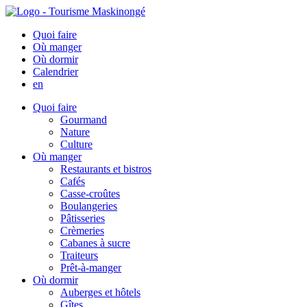
Quoi faire
Où manger
Où dormir
Calendrier
en
Quoi faire
Gourmand
Nature
Culture
Où manger
Restaurants et bistros
Cafés
Casse-croûtes
Boulangeries
Pâtisseries
Crèmeries
Cabanes à sucre
Traiteurs
Prêt-à-manger
Où dormir
Auberges et hôtels
Gîtes