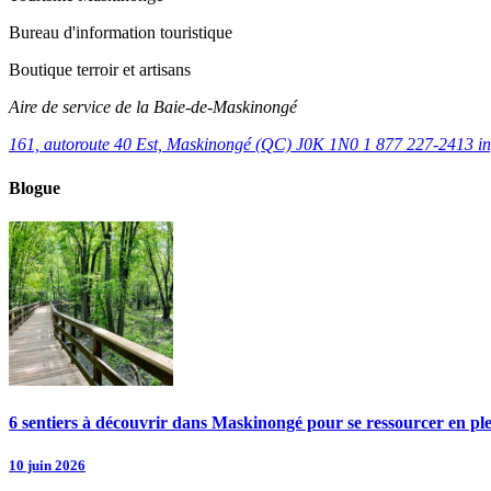
Bureau d'information touristique
Boutique terroir et artisans
Aire de service de la Baie-de-Maskinongé
161, autoroute 40 Est, Maskinongé (QC) J0K 1N0
1 877 227-2413
i
Blogue
6 sentiers à découvrir dans Maskinongé pour se ressourcer en pl
10 juin 2026