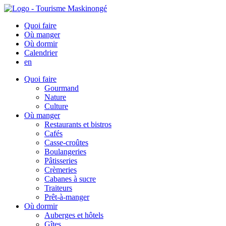
Quoi faire
Où manger
Où dormir
Calendrier
en
Quoi faire
Gourmand
Nature
Culture
Où manger
Restaurants et bistros
Cafés
Casse-croûtes
Boulangeries
Pâtisseries
Crèmeries
Cabanes à sucre
Traiteurs
Prêt-à-manger
Où dormir
Auberges et hôtels
Gîtes