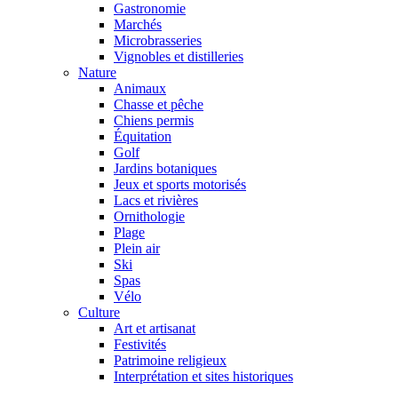
Gastronomie
Marchés
Microbrasseries
Vignobles et distilleries
Nature
Animaux
Chasse et pêche
Chiens permis
Équitation
Golf
Jardins botaniques
Jeux et sports motorisés
Lacs et rivières
Ornithologie
Plage
Plein air
Ski
Spas
Vélo
Culture
Art et artisanat
Festivités
Patrimoine religieux
Interprétation et sites historiques