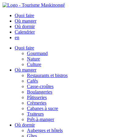
Quoi faire
Où manger
Où dormir
Calendrier
en
Quoi faire
Gourmand
Nature
Culture
Où manger
Restaurants et bistros
Cafés
Casse-croûtes
Boulangeries
Pâtisseries
Crèmeries
Cabanes à sucre
Traiteurs
Prêt-à-manger
Où dormir
Auberges et hôtels
Gîtes