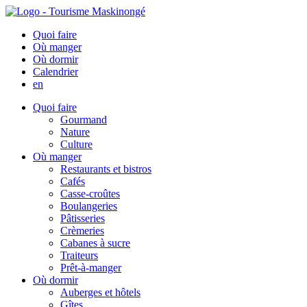
Quoi faire
Où manger
Où dormir
Calendrier
en
Quoi faire
Gourmand
Nature
Culture
Où manger
Restaurants et bistros
Cafés
Casse-croûtes
Boulangeries
Pâtisseries
Crèmeries
Cabanes à sucre
Traiteurs
Prêt-à-manger
Où dormir
Auberges et hôtels
Gîtes