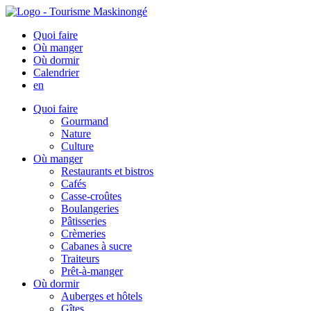
Quoi faire
Où manger
Où dormir
Calendrier
en
Quoi faire
Gourmand
Nature
Culture
Où manger
Restaurants et bistros
Cafés
Casse-croûtes
Boulangeries
Pâtisseries
Crèmeries
Cabanes à sucre
Traiteurs
Prêt-à-manger
Où dormir
Auberges et hôtels
Gîtes