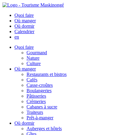
Quoi faire
Où manger
Où dormir
Calendrier
en
Quoi faire
Gourmand
Nature
Culture
Où manger
Restaurants et bistros
Cafés
Casse-croûtes
Boulangeries
Pâtisseries
Crèmeries
Cabanes à sucre
Traiteurs
Prêt-à-manger
Où dormir
Auberges et hôtels
Gîtes