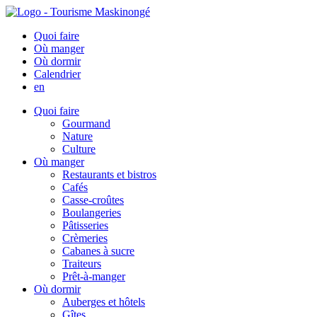
Quoi faire
Où manger
Où dormir
Calendrier
en
Quoi faire
Gourmand
Nature
Culture
Où manger
Restaurants et bistros
Cafés
Casse-croûtes
Boulangeries
Pâtisseries
Crèmeries
Cabanes à sucre
Traiteurs
Prêt-à-manger
Où dormir
Auberges et hôtels
Gîtes