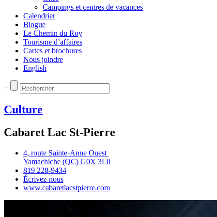
Campings et centres de vacances
Calendrier
Blogue
Le Chemin du Roy
Tourisme d’affaires
Cartes et brochures
Nous joindre
English
+
Culture
Cabaret Lac St-Pierre
4, route Sainte‑Anne Ouest
Yamachiche (QC) G0X 3L0
819 228‑9434
Écrivez‑nous
www.cabaretlacstpierre.com