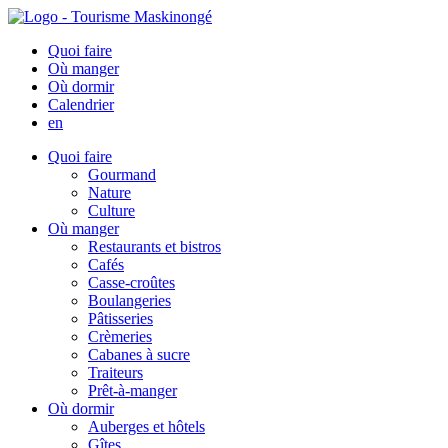
Quoi faire
Où manger
Où dormir
Calendrier
en
Quoi faire
Gourmand
Nature
Culture
Où manger
Restaurants et bistros
Cafés
Casse-croûtes
Boulangeries
Pâtisseries
Crèmeries
Cabanes à sucre
Traiteurs
Prêt-à-manger
Où dormir
Auberges et hôtels
Gîtes