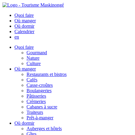
Quoi faire
Où manger
Où dormir
Calendrier
en
Quoi faire
Gourmand
Nature
Culture
Où manger
Restaurants et bistros
Cafés
Casse-croûtes
Boulangeries
Pâtisseries
Crèmeries
Cabanes à sucre
Traiteurs
Prêt-à-manger
Où dormir
Auberges et hôtels
Gîtes