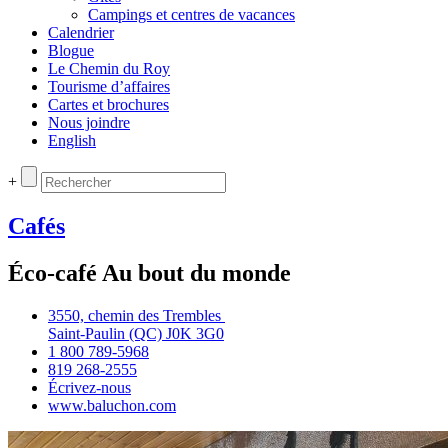
Campings et centres de vacances
Calendrier
Blogue
Le Chemin du Roy
Tourisme d’affaires
Cartes et brochures
Nous joindre
English
+
Cafés
Éco-café Au bout du monde
3550, chemin des Trembles
Saint‑Paulin (QC) J0K 3G0
1 800 789‑5968
819 268‑2555
Écrivez‑nous
www.baluchon.com