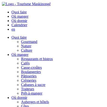
Quoi faire
Où manger
Où dormir
Calendrier
en
Quoi faire
Gourmand
Nature
Culture
Où manger
Restaurants et bistros
Cafés
Casse-croûtes
Boulangeries
Pâtisseries
Crèmeries
Cabanes à sucre
Traiteurs
Prêt-à-manger
Où dormir
Auberges et hôtels
Gîtes