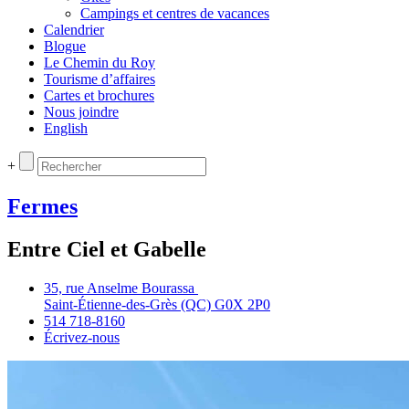
Campings et centres de vacances
Calendrier
Blogue
Le Chemin du Roy
Tourisme d’affaires
Cartes et brochures
Nous joindre
English
+
Fermes
Entre Ciel et Gabelle
35, rue Anselme Bourassa
Saint‑Étienne‑des‑Grès (QC) G0X 2P0
514 718‑8160
Écrivez‑nous