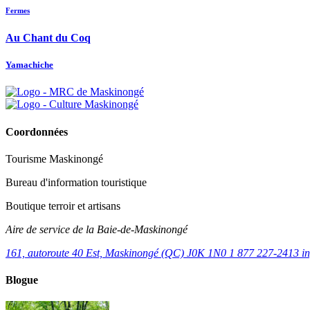
Fermes
Au Chant du Coq
Yamachiche
Coordonnées
Tourisme Maskinongé
Bureau d'information touristique
Boutique terroir et artisans
Aire de service de la Baie-de-Maskinongé
161, autoroute 40 Est, Maskinongé (QC) J0K 1N0
1 877 227-2413
i
Blogue