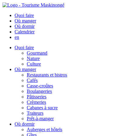
Quoi faire
Où manger
Où dormir
Calendrier
en
Quoi faire
Gourmand
Nature
Culture
Où manger
Restaurants et bistros
Cafés
Casse-croûtes
Boulangeries
Pâtisseries
Crèmeries
Cabanes à sucre
Traiteurs
Prêt-à-manger
Où dormir
Auberges et hôtels
Gîtes