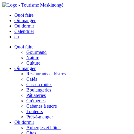
Quoi faire
Où manger
Où dormir
Calendrier
en
Quoi faire
Gourmand
Nature
Culture
Où manger
Restaurants et bistros
Cafés
Casse-croûtes
Boulangeries
Pâtisseries
Crèmeries
Cabanes à sucre
Traiteurs
Prêt-à-manger
Où dormir
Auberges et hôtels
Gîtes