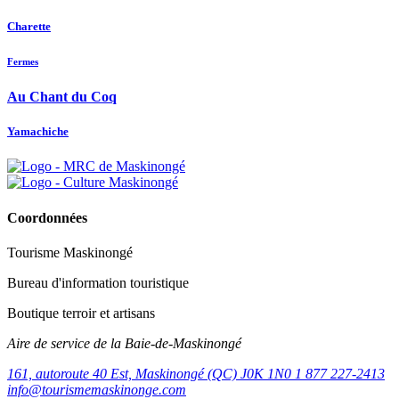
Charette
Fermes
Au Chant du Coq
Yamachiche
Coordonnées
Tourisme Maskinongé
Bureau d'information touristique
Boutique terroir et artisans
Aire de service de la Baie-de-Maskinongé
161, autoroute 40 Est, Maskinongé (QC) J0K 1N0
1 877 227-2413
info@tourismemaskinonge.com