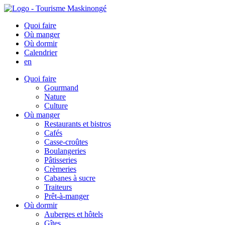
Quoi faire
Où manger
Où dormir
Calendrier
en
Quoi faire
Gourmand
Nature
Culture
Où manger
Restaurants et bistros
Cafés
Casse-croûtes
Boulangeries
Pâtisseries
Crèmeries
Cabanes à sucre
Traiteurs
Prêt-à-manger
Où dormir
Auberges et hôtels
Gîtes