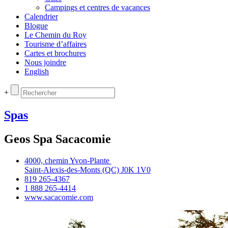
Campings et centres de vacances
Calendrier
Blogue
Le Chemin du Roy
Tourisme d’affaires
Cartes et brochures
Nous joindre
English
+
Spas
Geos Spa Sacacomie
4000, chemin Yvon‑Plante
Saint‑Alexis‑des‑Monts (QC) J0K 1V0
819 265‑4367
1 888 265‑4414
www.sacacomie.com