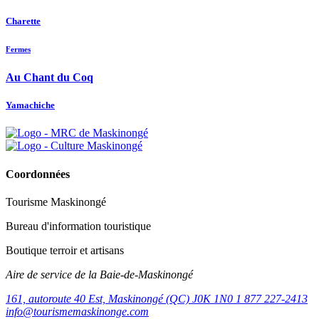
Charette
Fermes
Au Chant du Coq
Yamachiche
Coordonnées
Tourisme Maskinongé
Bureau d'information touristique
Boutique terroir et artisans
Aire de service de la Baie-de-Maskinongé
161, autoroute 40 Est, Maskinongé (QC) J0K 1N0
1 877 227-2413
info@tourismemaskinonge.com