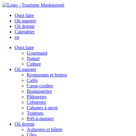
Quoi faire
Où manger
Où dormir
Calendrier
en
Quoi faire
Gourmand
Nature
Culture
Où manger
Restaurants et bistros
Cafés
Casse-croûtes
Boulangeries
Pâtisseries
Crèmeries
Cabanes à sucre
Traiteurs
Prêt-à-manger
Où dormir
Auberges et hôtels
Gîtes