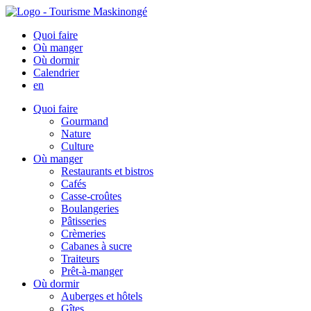
Quoi faire
Où manger
Où dormir
Calendrier
en
Quoi faire
Gourmand
Nature
Culture
Où manger
Restaurants et bistros
Cafés
Casse-croûtes
Boulangeries
Pâtisseries
Crèmeries
Cabanes à sucre
Traiteurs
Prêt-à-manger
Où dormir
Auberges et hôtels
Gîtes