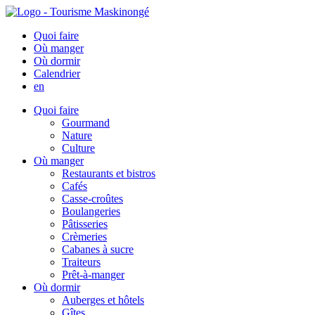
Quoi faire
Où manger
Où dormir
Calendrier
en
Quoi faire
Gourmand
Nature
Culture
Où manger
Restaurants et bistros
Cafés
Casse-croûtes
Boulangeries
Pâtisseries
Crèmeries
Cabanes à sucre
Traiteurs
Prêt-à-manger
Où dormir
Auberges et hôtels
Gîtes