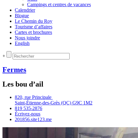
Campings et centres de vacances
Calendrier
Blogue
Le Chemin du Roy
Tourisme d’affaires
Cartes et brochures
Nous joindre
English
+
Fermes
Les bou d’ail
820, rue Principale
Saint‑Étienne‑des‑Grès (QC) G9C 1M2
819 535‑2876
Écrivez‑nous
201856.site123.me