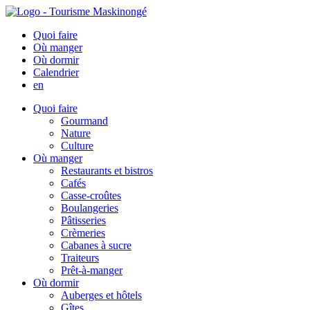
Quoi faire
Où manger
Où dormir
Calendrier
en
Quoi faire
Gourmand
Nature
Culture
Où manger
Restaurants et bistros
Cafés
Casse-croûtes
Boulangeries
Pâtisseries
Crèmeries
Cabanes à sucre
Traiteurs
Prêt-à-manger
Où dormir
Auberges et hôtels
Gîtes