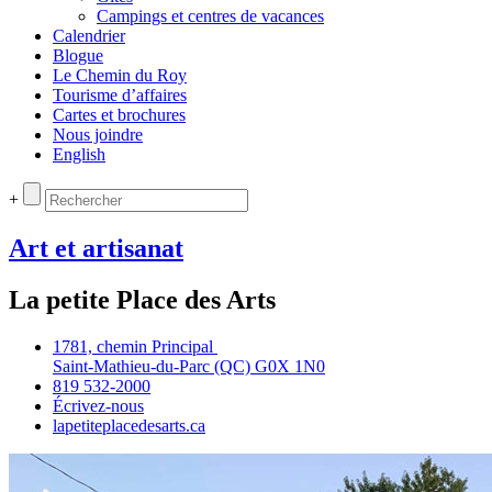
Campings et centres de vacances
Calendrier
Blogue
Le Chemin du Roy
Tourisme d’affaires
Cartes et brochures
Nous joindre
English
+
Art et artisanat
La petite Place des Arts
1781, chemin Principal
Saint‑Mathieu‑du‑Parc (QC) G0X 1N0
819 532‑2000
Écrivez‑nous
lapetiteplacedesarts.ca