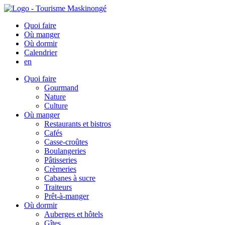
Quoi faire
Où manger
Où dormir
Calendrier
en
Quoi faire
Gourmand
Nature
Culture
Où manger
Restaurants et bistros
Cafés
Casse-croûtes
Boulangeries
Pâtisseries
Crèmeries
Cabanes à sucre
Traiteurs
Prêt-à-manger
Où dormir
Auberges et hôtels
Gîtes