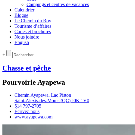
Campings et centres de vacances
Calendrier
Blogue
Le Chemin du Roy
Tourisme d’affaires
Cartes et brochures
Nous joindre
English
+
Chasse et pêche
Pourvoirie Ayapewa
Chemin Ayapewa, Lac Piston
Saint‑Alexis‑des‑Monts (QC) J0K 1V0
514 797‑2705
Écrivez‑nous
www.ayapewa.com