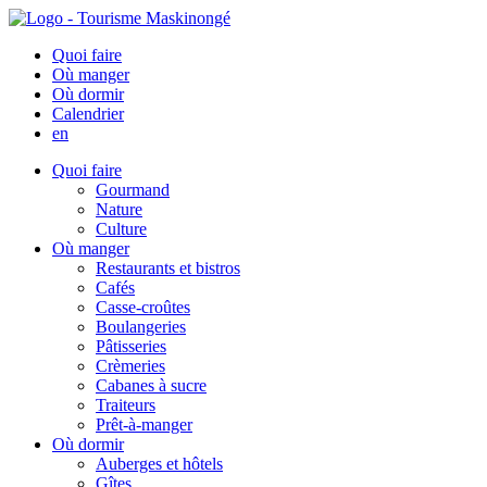
Quoi faire
Où manger
Où dormir
Calendrier
en
Quoi faire
Gourmand
Nature
Culture
Où manger
Restaurants et bistros
Cafés
Casse-croûtes
Boulangeries
Pâtisseries
Crèmeries
Cabanes à sucre
Traiteurs
Prêt-à-manger
Où dormir
Auberges et hôtels
Gîtes