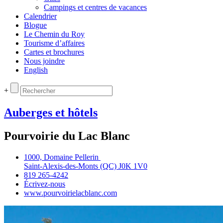
Campings et centres de vacances
Calendrier
Blogue
Le Chemin du Roy
Tourisme d’affaires
Cartes et brochures
Nous joindre
English
+
Auberges et hôtels
Pourvoirie du Lac Blanc
1000, Domaine Pellerin
Saint‑Alexis‑des‑Monts (QC) J0K 1V0
819 265‑4242
Écrivez‑nous
www.pourvoirielacblanc.com