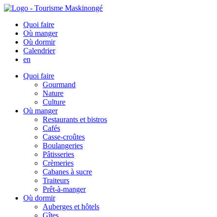
Quoi faire
Où manger
Où dormir
Calendrier
en
Quoi faire
Gourmand
Nature
Culture
Où manger
Restaurants et bistros
Cafés
Casse-croûtes
Boulangeries
Pâtisseries
Crèmeries
Cabanes à sucre
Traiteurs
Prêt-à-manger
Où dormir
Auberges et hôtels
Gîtes