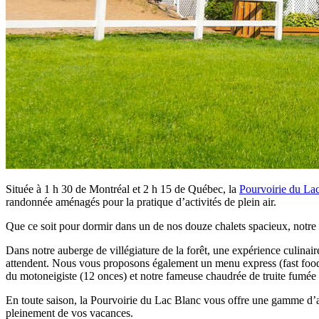
Située à 1 h 30 de Montréal et 2 h 15 de Québec, la
Pourvoirie du La
randonnée aménagés pour la pratique d’activités de plein air.
Que ce soit pour dormir dans un de nos douze chalets spacieux, notre 
Dans notre auberge de villégiature de la forêt, une expérience culinaire
attendent. Nous vous proposons également un menu express (fast food) 
du motoneigiste (12 onces) et notre fameuse chaudrée de truite fumée
En toute saison, la Pourvoirie du Lac Blanc vous offre une gamme d’acti
pleinement de vos vacances.