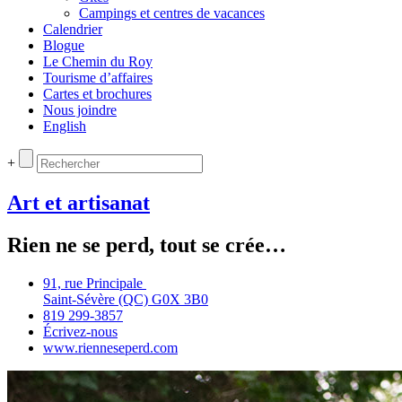
Campings et centres de vacances
Calendrier
Blogue
Le Chemin du Roy
Tourisme d’affaires
Cartes et brochures
Nous joindre
English
+
Art et artisanat
Rien ne se perd, tout se crée…
91, rue Principale
Saint‑Sévère (QC) G0X 3B0
819 299‑3857
Écrivez‑nous
www.rienneseperd.com