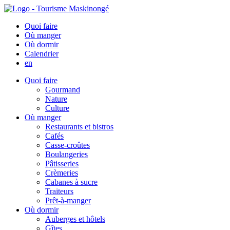
Quoi faire
Où manger
Où dormir
Calendrier
en
Quoi faire
Gourmand
Nature
Culture
Où manger
Restaurants et bistros
Cafés
Casse-croûtes
Boulangeries
Pâtisseries
Crèmeries
Cabanes à sucre
Traiteurs
Prêt-à-manger
Où dormir
Auberges et hôtels
Gîtes