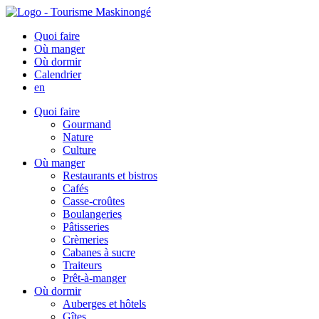
Quoi faire
Où manger
Où dormir
Calendrier
en
Quoi faire
Gourmand
Nature
Culture
Où manger
Restaurants et bistros
Cafés
Casse-croûtes
Boulangeries
Pâtisseries
Crèmeries
Cabanes à sucre
Traiteurs
Prêt-à-manger
Où dormir
Auberges et hôtels
Gîtes