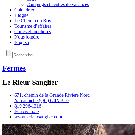
Campings et centres de vacances
Calendrier
Blogue
Le Chemin du Roy
Tourisme d’affaires
Cartes et brochures
Nous joindre
English
+
Fermes
Le Rieur Sanglier
671, chemin de la Grande Rivière Nord
Yamachiche (QC) G0X 3L0
819 296‑1316
Écrivez‑nous
www.lerieursanglier.com