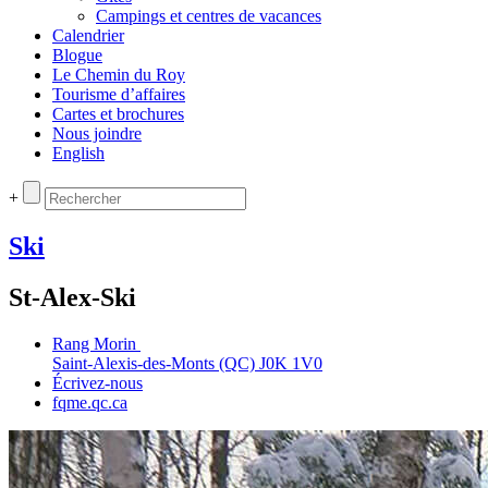
Campings et centres de vacances
Calendrier
Blogue
Le Chemin du Roy
Tourisme d’affaires
Cartes et brochures
Nous joindre
English
+
Ski
St-Alex-Ski
Rang Morin
Saint‑Alexis‑des‑Monts (QC) J0K 1V0
Écrivez‑nous
fqme.qc.ca