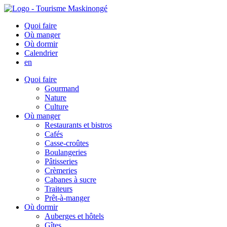
Quoi faire
Où manger
Où dormir
Calendrier
en
Quoi faire
Gourmand
Nature
Culture
Où manger
Restaurants et bistros
Cafés
Casse-croûtes
Boulangeries
Pâtisseries
Crèmeries
Cabanes à sucre
Traiteurs
Prêt-à-manger
Où dormir
Auberges et hôtels
Gîtes