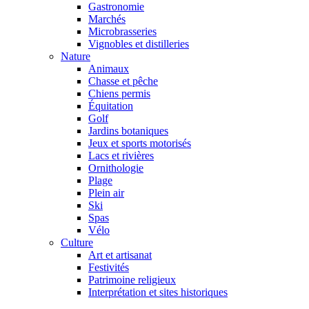
Gastronomie
Marchés
Microbrasseries
Vignobles et distilleries
Nature
Animaux
Chasse et pêche
Chiens permis
Équitation
Golf
Jardins botaniques
Jeux et sports motorisés
Lacs et rivières
Ornithologie
Plage
Plein air
Ski
Spas
Vélo
Culture
Art et artisanat
Festivités
Patrimoine religieux
Interprétation et sites historiques