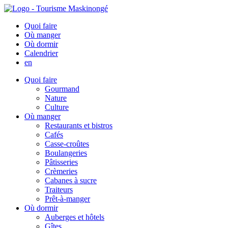
Quoi faire
Où manger
Où dormir
Calendrier
en
Quoi faire
Gourmand
Nature
Culture
Où manger
Restaurants et bistros
Cafés
Casse-croûtes
Boulangeries
Pâtisseries
Crèmeries
Cabanes à sucre
Traiteurs
Prêt-à-manger
Où dormir
Auberges et hôtels
Gîtes