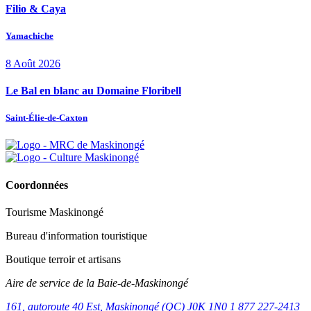
Filio & Caya
Yamachiche
8
Août
2026
Le Bal en blanc au Domaine Floribell
Saint-Élie-de-Caxton
Coordonnées
Tourisme Maskinongé
Bureau d'information touristique
Boutique terroir et artisans
Aire de service de la Baie-de-Maskinongé
161, autoroute 40 Est, Maskinongé (QC) J0K 1N0
1 877 227-2413