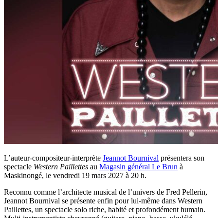
L’auteur-compositeur-interprète
Jeannot Bournival
présentera son
spectacle
Western Paillettes
au
Magasin général Le Brun
à
Maskinongé, le vendredi 19 mars 2027 à 20 h.
Reconnu comme l’architecte musical de l’univers de Fred Pellerin,
Jeannot Bournival se présente enfin pour lui-même dans Western
Paillettes, un spectacle solo riche, habité et profondément humain.