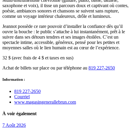
Multi-instrumentiste chevronné (guitare, piano, basse, ukulélé,
saxophone et voix), il tisse un parcours doux et captivant où contes,
poésie, ambiances sonores et chansons se suivent sans rupture,
comme un voyage intérieur chaleureux, drôle et lumineux.
Jeannot possède ce rare pouvoir d’installer la confiance dès qu’il
ouvre la bouche : le public s’attache à lui instantanément, prêt à le
suivre dans ses détours tendres et ses images étoilées. C’est un
spectacle intime, accessible, généreux, pensé pour les petites et
moyennes salles où le lien humain est au cœur de l’expérience.
32 $ (avec frais de 4 $ et taxes en sus)
Achat de billets sur place ou par téléphone au
819 227-2650
Information :
819 227‑2650
Courriel
www.magasingenerallebrun.com
À voir également
7
Août
2026