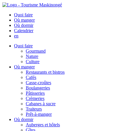
Quoi faire
Où manger
Où dormir
Calendrier
en
Quoi faire
Gourmand
Nature
Culture
Où manger
Restaurants et bistros
Cafés
Casse-croûtes
Boulangeries
Pâtisseries
Crèmeries
Cabanes à sucre
Traiteurs
Prêt-à-manger
Où dormir
Auberges et hôtels
Gîtes