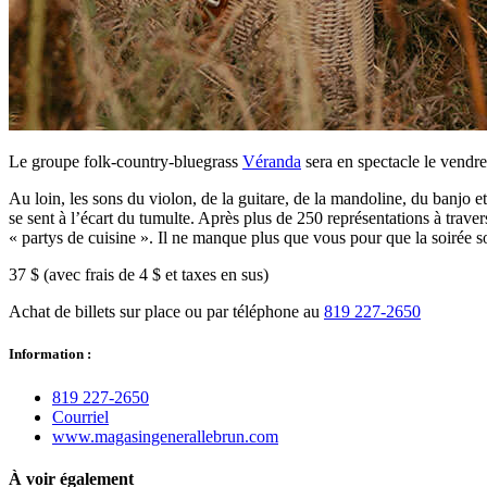
Le groupe folk-country-bluegrass
Véranda
sera en spectacle le vendr
Au loin, les sons du violon, de la guitare, de la mandoline, du banjo et
se sent à l’écart du tumulte. Après plus de 250 représentations à trave
« partys de cuisine ». Il ne manque plus que vous pour que la soirée s
37 $ (avec frais de 4 $ et taxes en sus)
Achat de billets sur place ou par téléphone au
819 227-2650
Information :
819 227‑2650
Courriel
www.magasingenerallebrun.com
À voir également