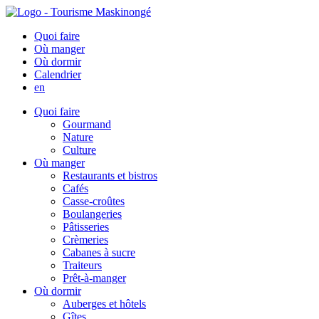
Quoi faire
Où manger
Où dormir
Calendrier
en
Quoi faire
Gourmand
Nature
Culture
Où manger
Restaurants et bistros
Cafés
Casse-croûtes
Boulangeries
Pâtisseries
Crèmeries
Cabanes à sucre
Traiteurs
Prêt-à-manger
Où dormir
Auberges et hôtels
Gîtes