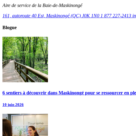
Aire de service de la Baie-de-Maskinongé
161, autoroute 40 Est, Maskinongé (QC) J0K 1N0
1 877 227-2413
i
Blogue
6 sentiers à découvrir dans Maskinongé pour se ressourcer en pl
10 juin 2026