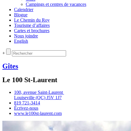
Campings et centres de vacances
Calendrier
Blogue
Le Chemin du Roy
Tourisme d’affaires
Cartes et brochures
Nous joindre
English
+
Gîtes
Le 100 St-Laurent
100, avenue Saint‑Laurent
Louiseville (QC) J5V 1J7
819 721‑3414
Écrivez‑nous
www.le100st‑laurent.com