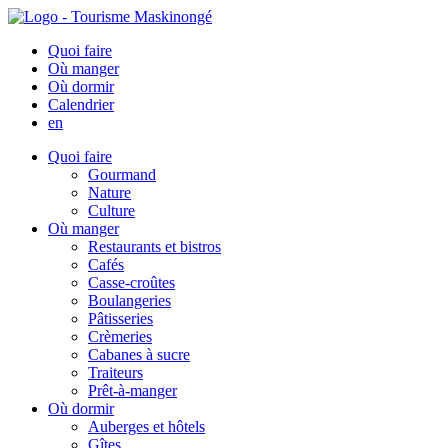
Quoi faire
Où manger
Où dormir
Calendrier
en
Quoi faire
Gourmand
Nature
Culture
Où manger
Restaurants et bistros
Cafés
Casse-croûtes
Boulangeries
Pâtisseries
Crèmeries
Cabanes à sucre
Traiteurs
Prêt-à-manger
Où dormir
Auberges et hôtels
Gîtes