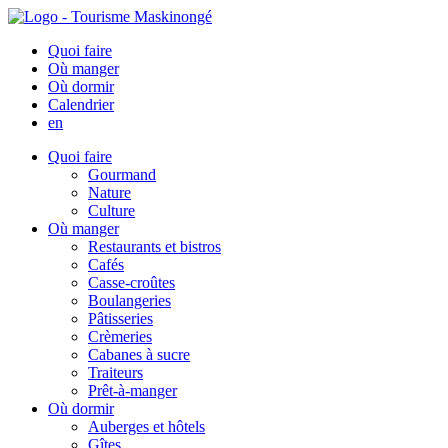
Quoi faire
Où manger
Où dormir
Calendrier
en
Quoi faire
Gourmand
Nature
Culture
Où manger
Restaurants et bistros
Cafés
Casse-croûtes
Boulangeries
Pâtisseries
Crèmeries
Cabanes à sucre
Traiteurs
Prêt-à-manger
Où dormir
Auberges et hôtels
Gîtes