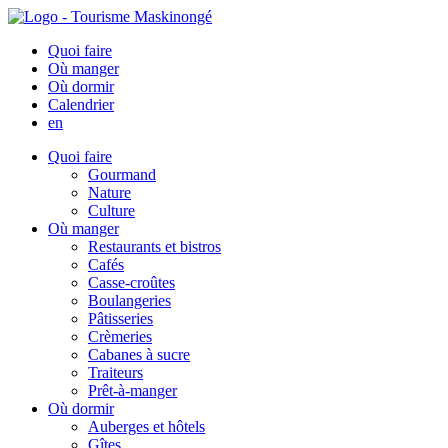
Quoi faire
Où manger
Où dormir
Calendrier
en
Quoi faire
Gourmand
Nature
Culture
Où manger
Restaurants et bistros
Cafés
Casse-croûtes
Boulangeries
Pâtisseries
Crèmeries
Cabanes à sucre
Traiteurs
Prêt-à-manger
Où dormir
Auberges et hôtels
Gîtes